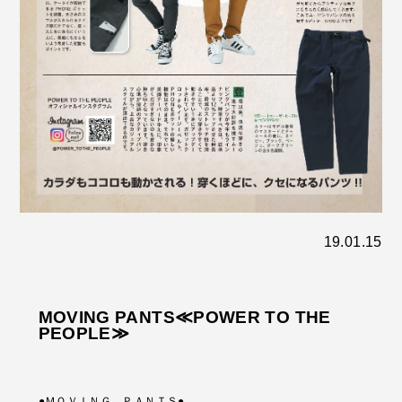
19.01.15
MOVING PANTS≪POWER TO THE
PEOPLE≫
●ＭＯＶＩＮＧ ＰＡＮＴＳ●